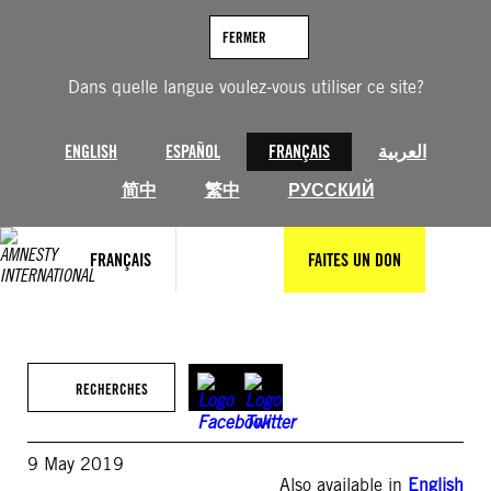
Aller
au
FERMER
contenu
Dans quelle langue voulez-vous utiliser ce site?
ENGLISH
ESPAÑOL
FRANÇAIS
العربية
简中
繁中
РУССКИЙ
FRANÇAIS
FAITES UN DON
RECHERCHES
9 May 2019
Also available in
English