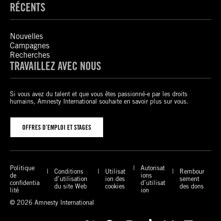
RÉCENTS
Nouvelles
Campagnes
Recherches
TRAVAILLEZ AVEC NOUS
Si vous avez du talent et que vous êtes passionné-e par les droits
humains, Amnesty International souhaite en savoir plus sur vous.
OFFRES D’EMPLOI ET STAGES
Politique
Autorisat
Conditions
Utilisat
Rembour
de
ions
d’utilisation
ion des
sement
confidentia
d’utilisat
du site Web
cookies
des dons
lité
ion
© 2026 Amnesty International