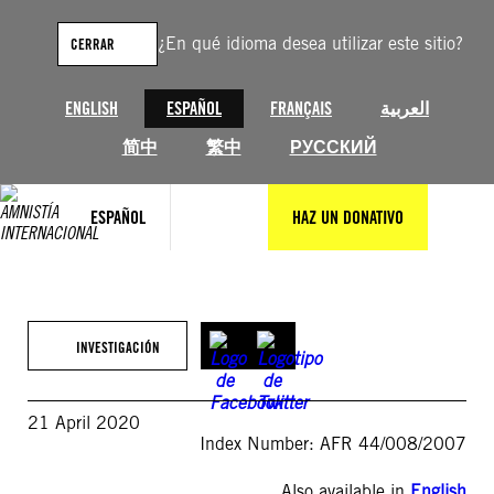
Saltar
al
¿En qué idioma desea utilizar este sitio?
CERRAR
contenido
ENGLISH
ESPAÑOL
FRANÇAIS
العربية
简中
繁中
РУССКИЙ
ESPAÑOL
HAZ UN DONATIVO
INVESTIGACIÓN
21 April 2020
Index Number: AFR 44/008/2007
Also available in
English