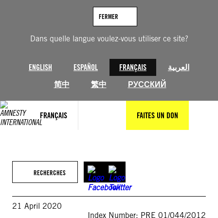
Aller
au
FERMER
contenu
Dans quelle langue voulez-vous utiliser ce site?
ENGLISH
ESPAÑOL
FRANÇAIS
العربية
简中
繁中
РУССКИЙ
FRANÇAIS
FAITES UN DON
RECHERCHES
21 April 2020
Index Number: PRE 01/044/2012