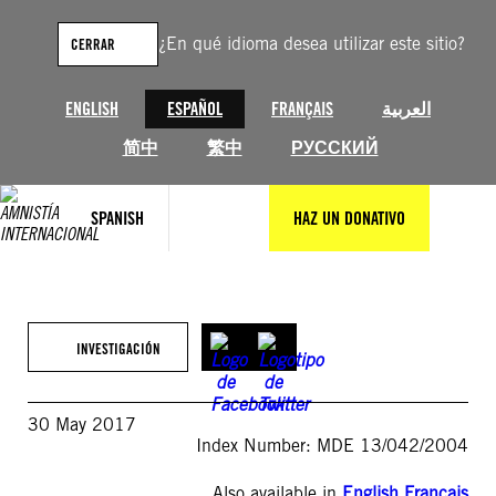
Saltar
al
¿En qué idioma desea utilizar este sitio?
CERRAR
contenido
ENGLISH
ESPAÑOL
FRANÇAIS
العربية
简中
繁中
РУССКИЙ
SPANISH
HAZ UN DONATIVO
INVESTIGACIÓN
30 May 2017
Index Number: MDE 13/042/2004
Also available in
English
,
Français