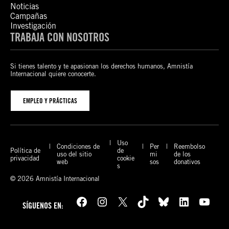
Noticias
Campañas
Investigación
TRABAJA CON NOSOTROS
Si tienes talento y te apasionan los derechos humanos, Amnistía
Internacional quiere conocerte.
EMPLEO Y PRÁCTICAS
Uso
Condiciones de
Per
Reembolso
Política de
de
uso del sitio
mi
de los
privacidad
cookie
web
sos
donativos
s
© 2026 Amnistía Internacional
Facebook
Instagram
X
TikTok
Bluesky
LinkedIn
YouTube
SÍGUENOS EN: