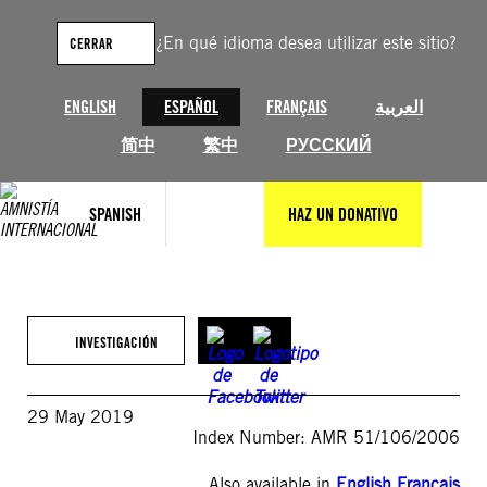
Saltar
al
¿En qué idioma desea utilizar este sitio?
CERRAR
contenido
ENGLISH
ESPAÑOL
FRANÇAIS
العربية
简中
繁中
РУССКИЙ
SPANISH
HAZ UN DONATIVO
INVESTIGACIÓN
29 May 2019
Index Number: AMR 51/106/2006
Also available in
English
,
Français