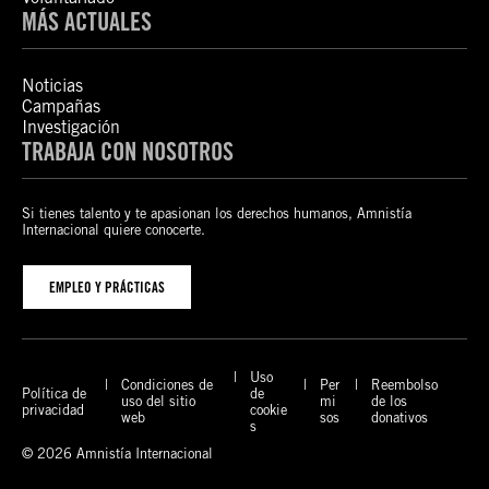
MÁS ACTUALES
Noticias
Campañas
Investigación
TRABAJA CON NOSOTROS
Si tienes talento y te apasionan los derechos humanos, Amnistía
Internacional quiere conocerte.
EMPLEO Y PRÁCTICAS
Uso
Condiciones de
Per
Reembolso
Política de
de
uso del sitio
mi
de los
privacidad
cookie
web
sos
donativos
s
© 2026 Amnistía Internacional