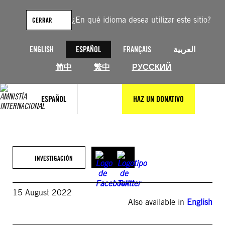
Saltar
al
¿En qué idioma desea utilizar este sitio?
CERRAR
contenido
ENGLISH
ESPAÑOL
FRANÇAIS
العربية
简中
繁中
РУССКИЙ
ESPAÑOL
HAZ UN DONATIVO
INVESTIGACIÓN
15 August 2022
Also available in
English