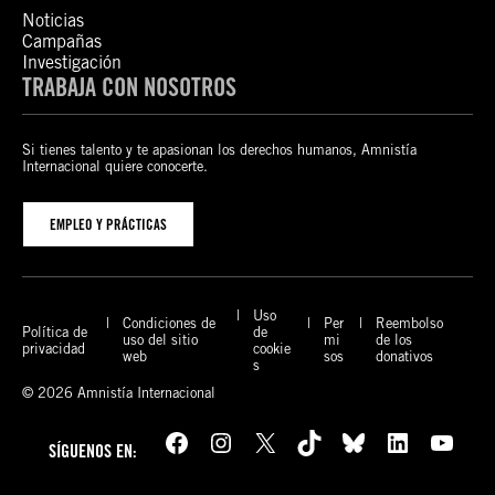
Noticias
Campañas
Investigación
TRABAJA CON NOSOTROS
Si tienes talento y te apasionan los derechos humanos, Amnistía
Internacional quiere conocerte.
EMPLEO Y PRÁCTICAS
Uso
Condiciones de
Per
Reembolso
Política de
de
uso del sitio
mi
de los
privacidad
cookie
web
sos
donativos
s
© 2026 Amnistía Internacional
Facebook
Instagram
X
TikTok
Bluesky
LinkedIn
YouTube
SÍGUENOS EN: