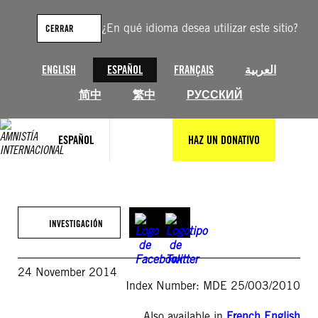
Saltar
al
¿En qué idioma desea utilizar este sitio?
CERRAR
contenido
ENGLISH
ESPAÑOL
FRANÇAIS
العربية
简中
繁中
РУССКИЙ
ESPAÑOL
HAZ UN DONATIVO
INVESTIGACIÓN
24 November 2014
Index Number: MDE 25/003/2010
Also available in
French
,
English