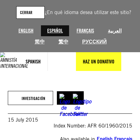
Saltar
al
¿En qué idioma desea utilizar este sitio?
CERRAR
contenido
ENGLISH
ESPAÑOL
FRANÇAIS
العربية
简中
繁中
РУССКИЙ
SPANISH
HAZ UN DONATIVO
INVESTIGACIÓN
15 July 2015
Index Number: AFR 60/1960/2015
Also available in
English
,
Français