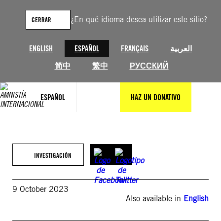
Saltar
al
¿En qué idioma desea utilizar este sitio?
CERRAR
contenido
ENGLISH
ESPAÑOL
FRANÇAIS
العربية
简中
繁中
РУССКИЙ
ESPAÑOL
HAZ UN DONATIVO
INVESTIGACIÓN
9 October 2023
Also available in
English