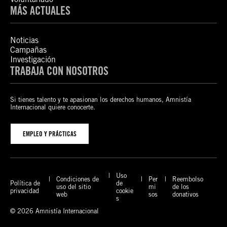
MÁS ACTUALES
Noticias
Campañas
Investigación
TRABAJA CON NOSOTROS
Si tienes talento y te apasionan los derechos humanos, Amnistía
Internacional quiere conocerte.
EMPLEO Y PRÁCTICAS
Uso
Condiciones de
Per
Reembolso
Política de
de
uso del sitio
mi
de los
privacidad
cookie
web
sos
donativos
s
© 2026 Amnistía Internacional