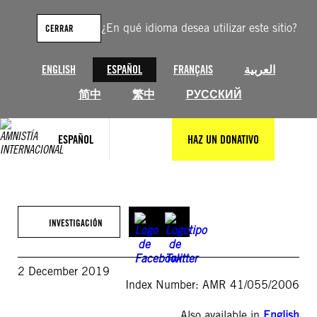
Saltar
al
¿En qué idioma desea utilizar este sitio?
CERRAR
contenido
ENGLISH
ESPAÑOL
FRANÇAIS
العربية
简中
繁中
РУССКИЙ
ESPAÑOL
HAZ UN DONATIVO
INVESTIGACIÓN
2 December 2019
Index Number: AMR 41/055/2006
Also available in
English