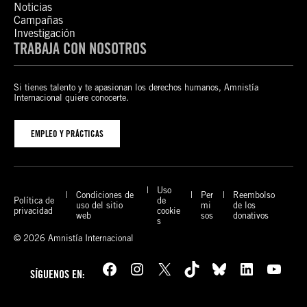
Noticias
Campañas
Investigación
TRABAJA CON NOSOTROS
Si tienes talento y te apasionan los derechos humanos, Amnistía
Internacional quiere conocerte.
EMPLEO Y PRÁCTICAS
Uso
Condiciones de
Per
Reembolso
Política de
de
uso del sitio
mi
de los
privacidad
cookie
web
sos
donativos
s
© 2026 Amnistía Internacional
Facebook
Instagram
X
TikTok
Bluesky
LinkedIn
YouTube
SÍGUENOS EN: