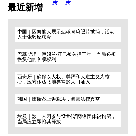
最近新增
中国｜因向他人展示达赖喇嘛照片被捕，活动
人士张毅应获释
巴基斯坦｜伊姆兰·汗已被关押三年，当局必须
恢复他的各项权利
西班牙｜确保以人权、尊严和人道主义为核
心，应对休达飞地异常的人口涌入
韩国｜堕胎案上诉裁决，暴露法律真空
埃及｜数十人因参与“Z世代”网络团体被拘留，
当局应立即将其释放