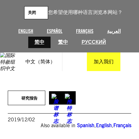
跳
至
您希望使用哪种语言浏览本网站？
关闭
内
容
ENGLISH
ESPAÑOL
FRANÇAIS
العربية
简中
繁中
РУССКИЙ
中文（简体）
加入我们
研究报告
2019/12/02
Also available in
Spanish
,
English
,
Français