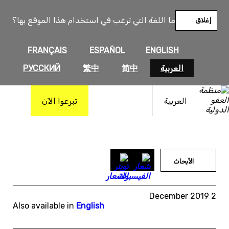
خطى
لى
ما اللغة التي ترغب في استخدام هذا الموقع بها؟
إغلاق
لمحتوى
FRANÇAIS
ESPAÑOL
ENGLISH
العربية
简中
繁中
РУССКИЙ
العربية
تبرعوا الآن
الأبحاث
2 December 2019
Also available in
English