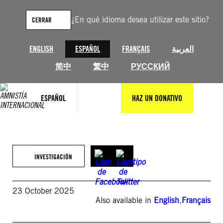
Saltar
al
¿En qué idioma desea utilizar este sitio?
CERRAR
contenido
ENGLISH
ESPAÑOL
FRANÇAIS
العربية
简中
繁中
РУССКИЙ
ESPAÑOL
HAZ UN DONATIVO
INVESTIGACIÓN
23 October 2025
Also available in
English
,
Français