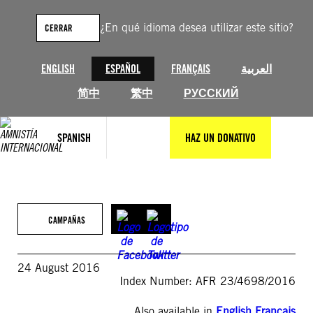
Saltar
al
¿En qué idioma desea utilizar este sitio?
CERRAR
contenido
ENGLISH
ESPAÑOL
FRANÇAIS
العربية
简中
繁中
РУССКИЙ
SPANISH
HAZ UN DONATIVO
CAMPAÑAS
24 August 2016
Index Number: AFR 23/4698/2016
Also available in
English
,
Français