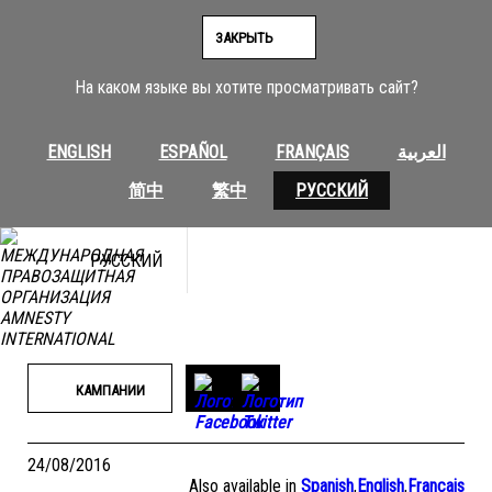
Перейти
к
ЗАКРЫТЬ
содержимому
На каком языке вы хотите просматривать сайт?
ENGLISH
ESPAÑOL
FRANÇAIS
العربية
简中
繁中
РУССКИЙ
РУССКИЙ
КАМПАНИИ
24/08/2016
Also available in
Spanish
,
English
,
Français