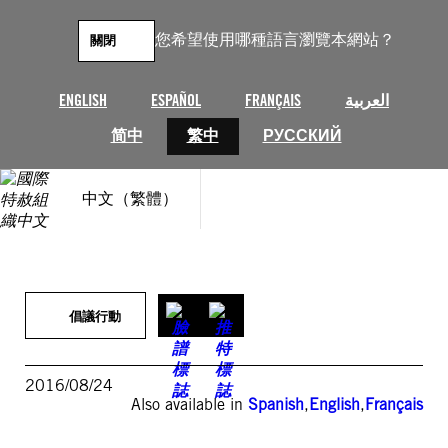
跳
至
您希望使用哪種語言瀏覽本網站？
關閉
主
要
內
ENGLISH
ESPAÑOL
FRANÇAIS
العربية
容
简中
繁中
РУССКИЙ
中文（繁體）
倡議行動
2016/08/24
Also available in
Spanish
,
English
,
Français