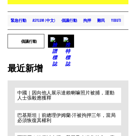
緊急行動
ASYLUM (中文)
倡議行動
拘押
難民
YIBUTI
倡議行動
最近新增
中國｜因向他人展示達賴喇嘛照片被捕，運動
人士張毅應獲釋
巴基斯坦｜前總理伊姆蘭·汗被拘押三年，當局
必須恢復其權利