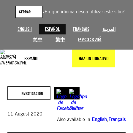
Saltar
al
¿En qué idioma desea utilizar este sitio?
CERRAR
contenido
ENGLISH
ESPAÑOL
FRANÇAIS
العربية
简中
繁中
РУССКИЙ
ESPAÑOL
HAZ UN DONATIVO
INVESTIGACIÓN
11 August 2020
Also available in
English
,
Français