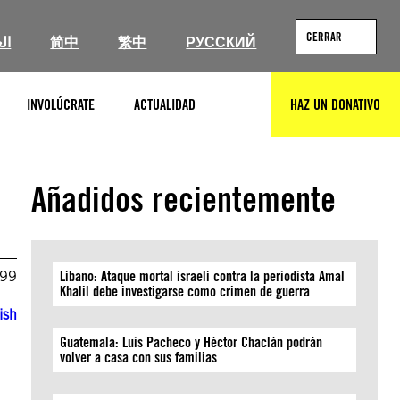
CERRAR
ال
简中
繁中
РУССКИЙ
INVOLÚCRATE
ACTUALIDAD
HAZ UN DONATIVO
BUSCAR
Añadidos recientemente
999
Líbano: Ataque mortal israelí contra la periodista Amal
Khalil debe investigarse como crimen de guerra
ish
Guatemala: Luis Pacheco y Héctor Chaclán podrán
volver a casa con sus familias