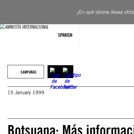
Saltar
al
¿En qué idioma desea utiliza
contenido
SPANISH
CAMPAÑAS
15 January 1999
Botsuana: Más informac