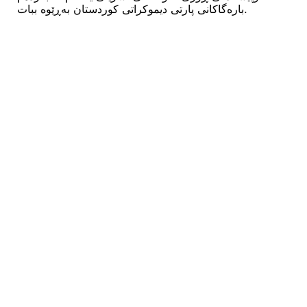
بارەگاکانی پارتی دیموکراتی کوردستان بەڕێوە ببات.