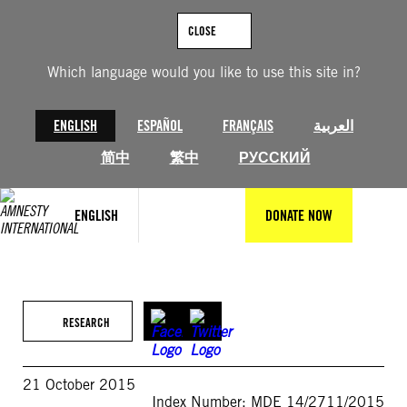
Skip
to
CLOSE
content
Which language would you like to use this site in?
ENGLISH
ESPAÑOL
FRANÇAIS
العربية
简中
繁中
РУССКИЙ
ENGLISH
DONATE NOW
RESEARCH
21 October 2015
Index Number: MDE 14/2711/2015