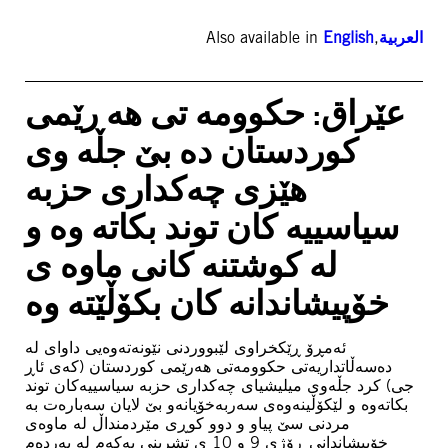
Also available in
English
,
العربية
عێراق: حکوومە تی هە رێمی
کوردستان دە بێ جڵە وی
هێزی چەکداری حزبە
سیاسییە کان توند بکاتە وە و
لە کوشتنه‌ کانی ماوە ی
خۆپیشاندانە کان بکۆڵێتە وە
ئەمڕۆ ڕێکخراوی لێبووردنی نێونەتەوەیی داوای لە
دەسەڵاتداریەتی حکوومەتی هەرێمی کوردستان (کەی ئاڕ
جی) کرد جڵەوی میلیشیای چەکداری حزبە سیاسییەکان توند
بکاتەوە و لێکۆڵینەوەی سەربەخۆیانەو بێ لایان سەبارەت بە
مردنی سێ پیاو و دوو کوڕی مێردمنداڵ لە ماوەی
خۆپیشاندانی ڕۆژی 9 و 10 ی تشرینی یەکەم لە بەردەم