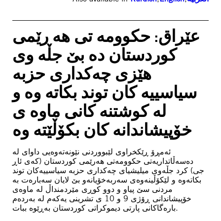
عێراق: حکوومە تی هە رێمی
کوردستان دە بێ جڵە وی
هێزی چەکداری حزبە
سیاسییە کان توند بکاتە وە و
لە کوشتنه‌ کانی ماوە ی
خۆپیشاندانە کان بکۆڵێتە وە
ئەمڕۆ ڕێکخراوی لێبووردنی نێونەتەوەیی داوای لە
دەسەڵاتداریەتی حکوومەتی هەرێمی کوردستان (کەی ئاڕ
جی) کرد جڵەوی میلیشیای چەکداری حزبە سیاسییەکان توند
بکاتەوە و لێکۆڵینەوەی سەربەخۆیانەو بێ لایان سەبارەت بە
مردنی سێ پیاو و دوو کوڕی مێردمنداڵ لە ماوەی
خۆپیشاندانی ڕۆژی 9 و 10 ی تشرینی یەکەم لە بەردەم
بارەگاکانی پارتی دیموکراتی کوردستان بەڕێوە ببات.