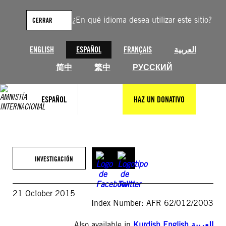
Saltar
al
¿En qué idioma desea utilizar este sitio?
CERRAR
contenido
ENGLISH
ESPAÑOL
FRANÇAIS
العربية
简中
繁中
РУССКИЙ
ESPAÑOL
HAZ UN DONATIVO
INVESTIGACIÓN
21 October 2015
Index Number: AFR 62/012/2003
Also available in
Kurdish
,
English
,
العربية