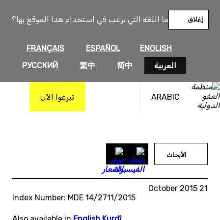
خطى
لى
ما اللغة التي ترغب في استخدام هذا الموقع بها؟
إغلاق
لمحتوى
FRANÇAIS
ESPAÑOL
ENGLISH
العربية
简中
繁中
РУССКИЙ
ARABIC
تبرعوا الآن
الأبحاث
21 October 2015
Index Number: MDE 14/2711/2015
Also available in
English
,
Kurdî