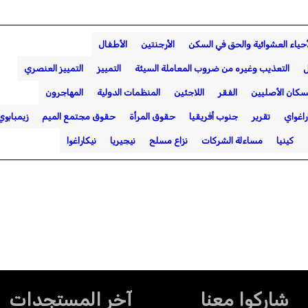
أحياء العشوائية والحق في السكن
الأرجنتين
الأطفال
ل
التعذيب وغيره من ضروب المعاملة السيئة
التمييز
التمييز العنصري
سكان الأصليين
الفقر
اللاجئين
المنظمات الدولية
المهاجرون
راغواي
تقرير
جنوب أفريقيا
حقوق المرأة
حقوق مجتمع الميم
زيمبابوي
كينيا
مساءلة الشركات
نزاع مسلح
نيجيريا
نيكاراغوا
شاركوا معنا
آخر المستجدات