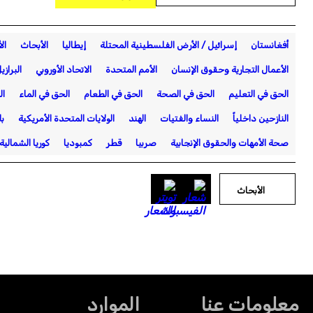
أفغانستان
إسرائيل / الأرض الفلسطينية المحتلة
إيطاليا
الأبحاث
ال
الأعمال التجارية وحقوق الإنسان
الأمم المتحدة
الاتحاد الأوروبي
البرازي
الحق في التعليم
الحق في الصحة
الحق في الطعام
الحق في الماء
ال
النازحين داخلياً
النساء والفتيات
الهند
الولايات المتحدة الأمريكية
با
صحة الأمهات والحقوق الإنجابية
صربيا
قطر
كمبوديا
كوريا الشمالية
الأبحاث
معلومات عنا
الموارد