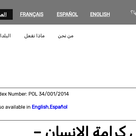
ا؟
ENGLISH
ESPAÑOL
FRANÇAIS
العر
من نحن
ماذا نفعل
البلدا
dex Number: POL 34/001/2014
so available in
English
,
Español
كرامة الإنسان –