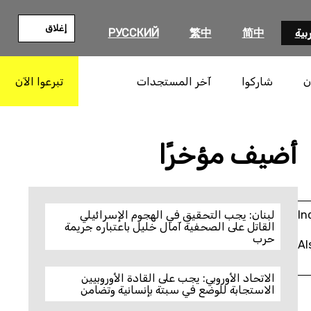
إغلاق
بية
简中
繁中
РУССКИЙ
ن
شاركوا
آخر المستجدات
تبرعوا الآن
بحث
أضيف مؤخرًا
In
لبنان: يجب التحقيق في الهجوم الإسرائيلي
القاتل على الصحفية آمال خليل باعتباره جريمة
حرب
Al
الاتحاد الأوروبي: يجب على القادة الأوروبيين
الاستجابة للوضع في سبتة بإنسانية وتضامن