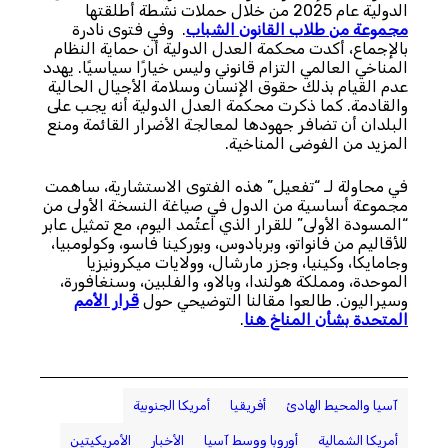
الدولية عام 2025 من خلال حملات نشطة أطلقتها
مجموعة من طلاب القانون الشباب
. وفي فتوى نادرة
بالإجماع، أكدت محكمة العدل الدولية أن حماية النظام
المناخي العالمي التزام قانوني وليس خيارًا سياسيًا. يهدد
عدم القيام بذلك حقوق الإنسان وسلامة الأجيال الحالية
والقادمة. كما ذكرت محكمة العدل الدولية أنه يجب على
البلدان أن تضافر جهودها لمعالجة الأضرار القائمة ومنع
المزيد من الفوضى المناخية.
في محاولة لـ “تفعيل” هذه الفتوى الاستشارية، ساهمت
مجموعة أساسية من الدول في صياغة النسخة الأولى من
“المسودة الأولى” للقرار الذي اعتُمد اليوم، مع تمثيل عابر
للأقاليم من فانواتو، وبربادوس، وبوركينا فاسو، وكولومبيا،
وجامايكا، وكينيا، وجزر مارشال، وولايات ميكرونيزيا
الموحدة، ومملكة هولندا، وبالاو، والفلبين، وسنغافورة،
وسيراليون. طالعوا مقالنا التوضيحي حول
قرار الأمم
المتحدة بشأن المناخ هنا
.
آسيا والمحيط الهادئ
أفريقيا
أمريكا الجنوبية
أمريكا الشمالية
أوروبا ووسط آسيا
الأخبار
الأمريكيتين