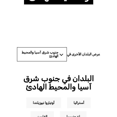
© Jose Santos/NurPhoto via Getty Images
جنوب شرق آسيا والمحيط
عرض البلدان الأخرى في
الهادئ
البلدان في جنوب شرق
آسيا والمحيط الهادئ
أستراليا
أوتياروا نيوزيلندا
إندونيسيا
الفلبين