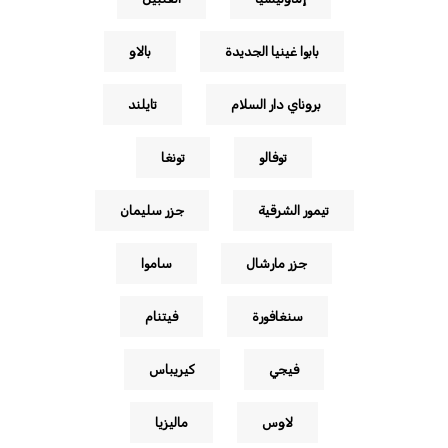
بابوا غينيا الجديدة
بالاو
بروناي دار السلام
تايلند
توفالو
تونغا
تيمور الشرقية
جزر سليمان
جزر مارشال
ساموا
سنغافورة
فيتنام
فيجي
كيريباس
لاوس
ماليزيا