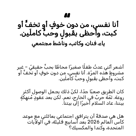
أنا نفسي، من دون خوفٍ أو تخفٍّ أو
كبت، وأحظى بقَبولٍ وحبٍّ كاملَين.
ياء،
فنان، وكاتب، وناشط مجتمعي
أشعر أنّني عدتُ طفلًا صغيرًا محاطًا بحبٍّ حقيقيّ – غير
مشروطٍ هذه المرّة. أنا نفسي، من دون خوفٍ أو تخفٍّ أو
كبت، وأحظى بقَبولٍ وحبٍّ كاملَين.
كان الطريق صعبًا جدًا، لكنّ ذلك يجعل الوصول أكثر
روعة. ثمّة حربٌ في الخارج، نعم. لكن بعد عقودٍ مُنهِكةٍ
بيننا، عاد السلام أخيرًا إلى بيتنا.
هل هي صدفةٌ أن يترافق اجتماعي بعائلتي مع موعد
كأس العالم 2026 بعد أسابيع قليلة، في الولايات
المتحدة، وكندا والمكسيك؟