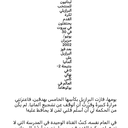
لبنانيون
للمنتخب
البرازيلي
لكرة
القدم
يحتفلون
في بيروت
في 30
يونيو
/
حزيران
2002
بعد فوز
البرازيل
على
ألمانيا
بنتيجة 2-
0 في
نهائي
كأس
العالم في
يوكوهاما.
يومها، فازَت البرازيل بكأسِها الخامس بهدفَين، فاعترَتني
مرارةٌ كبيرةٌ وقرّرتُ أن أتوقّف عن تشجيع ألمانيا. لم يكُن
من الحكمة لي أن أسلّم قلبي لمَن لا يحافظ عليه!
في العام نفسه، كنتُ الفتاة الوحيدة في المدرسة التي لا
تهوى لعب كرة القدم فحسب، بل تجيده أيضًا، إلى جانب