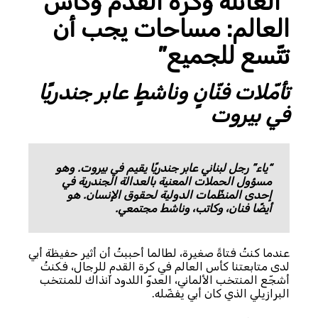
“العائلة وكرة القدم وكأس
العالم: مساحات يجب أن
تتّسع للجميع”
تأمّلات فنّانٍ وناشطٍ عابر جندريًا
في بيروت
“ياء” رجل لبناني عابر جندريًا يقيم في بيروت. وهو
مسؤول الحملات المعنية بالعدالة الجندرية في
إحدى المنظّمات الدولية لحقوق الإنسان. هو
أيضًا فنان، وكاتب، وناشط مجتمعي.
عندما كنتُ فتاةً صغيرة، لطالما أحببتُ أن أثير حفيظة أبي
لدى متابعتنا كأس العالم في كرة القدم للرجال، فكنتُ
أشجّع المنتخب الألماني، العدوّ اللدود آنذاك للمنتخب
البرازيلي الذي كان أبي يفضّله.