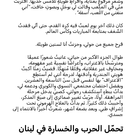
وشعرٍ مرفوعٍ بعناية، وأقراطٍ طويلةٍ تلامس خدّيها. اقتربَت
منّي في الملعب وقالت لي بوجَلٍ وبصوتٍ خافت،
“أبي
منعَني من اللّعب، آسفة”
.
كان ذلك آخر يومٍ لعبتُ فيه كرة القدم، حتى أنّي فقدتُ
الشّغف بمتابعة المباريات وكأس العالم.
فَرِح جميع من حولي، وحزنتُ أنا لسنين طويلة.
طوال الجزء الأكبر من حياتي، عانيتُ شعورًا عميقًا
ومترسّخًا بالاغتراب، وأعراضًا نفسيةً غير مفهومة،
ومخاوف غير عقلانية، وقلقًا مُنهِكًا. قضيتُ زمنًا أكبتُ
هويتي الجندرية وأدفنها، لدرجة أنني لم أستطِع
“الاعتراف” بها لنفسي قبل سنّ التاسعة والعشرين.
وبفضل احتضان مجتمعي النسوي والكويري ودعمه لي،
بدأتُ ببطءٍ أستكشف رجولتي، كصبيّ يدخل مرحلة
المراهقة. أولًا، جرّبتُ تغيير ضمائري إلى صيَغ المذكر،
وأحببتُ ذلك كثيرًا. ثم بدأتُ بالعلاج الهرموني تحت
إشرافٍ طبي. وبعد بضعة أشهر، شعرتُ أخيرًا بالانتماء إلى
جسدي.
تحمّل الحرب والخسارة في لبنان