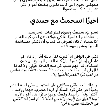
صديقتي نجوى التي كانت تكبرني ببضعة أعوام، لكن
تشبهني شكلًا ومضمونًا.
أخيرًا انسجمتُ مع جسدي
لسنواتٍ، سمعتُ ونجوى اعتراضات المدرّسين
وانتقاداتهم القاسية لنا كي نتوقّف عن لعب كرة القدم
“كالصبيان”. كان يُفترض بنا كبناتٍ أن نكتفي بمشاهدة
الصبية وتشجيعهم، فقط.
لكنّي في الواقع لم أكترث لكلّ ذلك أبدًا، إذ كان في
داخلي إيمانٌ عميقٌ بأنّ كرة القدم للجميع من دون
استثناء. لم أفهم سبب كلّ تلك الضجّة حولي، ولا لماذا
قال لي أبي يومًا بخيبةٍ وغضب:
“أصبحتِ فتاةً كبيرة، توقّفي
عن لعب كرة القدم كالصبيان!”
.
يومذاك، أخذ وأمّي يحثّانني على استبدال حبّي لكرة القدم
بحبٍّ آخر، مثل كرة السلّة أو كرة المضرب، فهما رياضتان
“أكثر أنوثة”، برأيهما. وقفتُ يومها حائرًا، هل أقول لأبي،
“وما الفرق بين البنت والصبي أصلًا؟!”
، أم أسرّ له:
“لكنّني
في الحقيقة صبيٌّ، يا أبي”
.