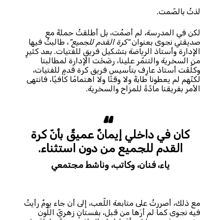
لذتُ بالصّمت.
لكن في المدرسة، لم أصمُت، بل أطلقتُ حملةً مع
صديقتي نجوى بعنوان
“كرة القدم للجميع”
، طالبتُ فيها
الإدارة وأستاذ الرياضة بتشكيل فريقٍ للفتيات. بعد كثيرٍ
من السخرية والتنمّر علينا، رضَخَت الإدارة لمطالبنا
وكلّفَت أستاذ عارِف بتأسيس فريق كرة قدمٍ للفتيات،
لكنّهم لم يعطونا طابةً ولا وقتًا ولا اهتمامًا كافيًا، فانتهى
الأمر بفريقنا مادّةً للمزاح والسخرية.
كان في داخلي إيمانٌ عميقٌ بأنّ كرة
القدم للجميع من دون استثناء.
ياء،
فنان، وكاتب، وناشط مجتمعي
مع ذلك، أصررتُ على متابعة اللّعب، إلى أن جاء يومٌ رأيتُ
فيه نجوى كما لم أرَها من قبل، بفستانٍ زهريّ اللّون