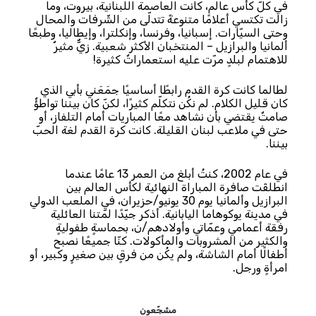
في كلّ كأس عالم، كانت العاصمة اللبنانية، بيروت، وما
زالت تكتسي أعلامًا متنوعةً تتدلّى من الشّرفات والمحال
وحتى السيّارات. إسبانيا، وفرنسا، وإنكلترا، وإيطاليا، وطبعًا
ألمانيا والبرازيل – المنتخبان الأكثر شعبية. زيٌّ مثيرٌ
للاهتمام لبلدٍ مرّت عليه استعماراتٌ كثيرة!
لطالما كانت كرة القدم رابطًا أساسيًا جمَعَني بأبي الذي
كان قليل الكلام. لم نكُن نتكلّم كثيرًا، لكنّ كان بيننا تواطؤٌ
صامتٌ يقتضي بأن نشاهد معًا المباريات أمام التلفاز، أو
حتى في ملاعب لبنان القليلة. كانت كرة القدم لغة الحبّ
بيننا.
في عام 2002، كنتُ أبلغ من العمر 13 عامًا عندما
انطلقَت صافرة المباراة النهائية لكأس العالم بين
البرازيل وألمانيا يوم 30 يونيو/حزيران، في الملعب الدولي
في مدينة يوكوهاما اليابانية. أذكر جيّدًا لمّتنا العائلية
رفقة أعمامي وعمّاتي وأولادهم/ن، بحماسةٍ طفوليةٍ
والكثير من المشروبات والمأكولات. كنّا جميعًا نصبح
أطفالًا أمام الشاشة، ولم يكُن من فرقٍ بين صغيرٍ وكبير، أو
امرأةٍ ورجل.
مشجّعون