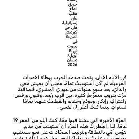
حريق
اندلع
عقب
غارة
إسرائيلية
على حيّ
كورنيش
المزرعة
في
بيروت
في 8
أبريل/
نيسان
2026
في الأيام الأولى، وتحت صدمة الحرب ووطأة الأصوات
المرعبة، لم أكُن استوعبتُ تمامًا معنى أن يعيش معي
والداي، بعد سبع سنوات من عبوري الجندري. فعلاقتنا
مرّت بدروبٍ متعرّجةٍ كثيرة، بين قربٍ وبُعد، وقبولٍ ورفض،
واعترافٍ وإنكار، ومودّةٍ وجفاء، وانقطعتُ عنهما تمامًا
لسنواتٍ بينما كنتُ أعبُر إلى نفسي.
المرّة الأخيرة التي عشنا فيها معًا، كنتُ أبلغ من العمر 19
عامًا. لذا، اضطررتُ هذه المرّة أن أستوعب من جديدٍ
هوَس أمّي بالنظافة وبترتيب السجّادات على نحوٍ مستقيم،
وجلوس أبي على كنبتي طيلة اليوم لمشاهدة التلفاز. نفس