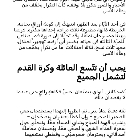
الأخبار والصور تتكرّر بلا توقف، كأنّ التكرار يخفّف من
وطأة الأسى.
في أحد الأيّام بعد الظهر، انتبهتُ إلى كومة أوراقٍ بجانبه.
الخريطة ذاتها، مطبوعة ثلاث مرات، إحداها مكبّرة. قريتنا
وبيتنا ممسوحان تمامًا، وقد تحوّلا إلى صورةِ قمرٍ صناعي.
للمرّة الثالثة في حياته، يخسر أبي أرضَه. تهجير، احتلال،
محو. ثلاث نسخ. ثلاثة احتلالات. ما من تكرارٍ يخفّف من
وطأة الأسى.
يجب أن تتّسع العائلة وكرة القدم
لتشمل الجميع
يُضحكانني. أبواي يتمتّعان بحسِّ فكاهةٍ رائعٍ حتى عندما
لا يقصدان ذلك.
ثمّة دفءٌ يملأ بيتي. ثمّ، انظروا إليهما! يستخدمان معي
الضمير الصحيح – وإن أخطآ يعتذران ويصحّحان –
ونشرب قهوة الصباح وشاي المساء معًا، ونتحلّق حول
سفرة الغداء الشهيّ والصحّي معًا، ويُحسنان معاملة
أصدقائي، ويحترمان خصوصيّتي… وقططي تعشقهما!