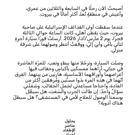
أصبحتُ الآن رجلًا في السابعة والثلاثين من عمري،
وأعيش في منطقةٍ تُعدّ أكثر أمانًا في بيروت.
عندما سقطَت أولى القذائف الإسرائيلية على ضاحية
بيروت، حيث يقطن أهلي، كانت الساعة حوالي الثالثة
فجرًا، يوم 2 مارس/آذار 2026. أرسلتُ فورًا سيّارةَ أجرةٍ
لتأتي بأمّي وأبي إليّ، ووقفتُ أنتظر وصولهما على شرفة
منزلي.
وصلَت السيارة، وترجّلا منها ببطءٍ وتعب. للمرّة العاشرة
في حياتي، أراهما ممسكَين بأكياسٍ وحقائب فيها
أغراضهما وأوراقهما الأساسية، هاربَين من بيتهما. الفرق
أنّهما في هذه المرة بدَوا مسنَّين ومُرهقَين أكثر من
العادة، واحتاجا مساعدتي لحَمل الحقائب. وشغلَني
سؤالٌ واحدٌ: إن طالَت الحرب واتّسَعَت، هل سيظّل
بوسعنا الوصول للعلاج لأمي في المستشفى؟ هل سيظلّ
هناك أدوية؟
يحاول
عناصر
الإطفاء
إخماد