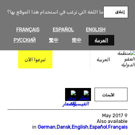
خطى
لى
ما اللغة التي ترغب في استخدام هذا الموقع بها؟
إغلاق
لمحتوى
FRANÇAIS
ESPAÑOL
ENGLISH
العربية
简中
繁中
РУССКИЙ
العربية
تبرعوا الآن
الأبحاث
9 May 2017
Also available
in
German
,
Dansk
,
English
,
Español
,
Français