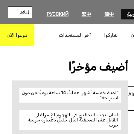
إغلاق
بية
简中
繁中
РУССКИЙ
ن
شاركوا
آخر المستجدات
تبرعوا الآن
بحث
أضيف مؤخرًا
“لمدة خمسة أشهر، عملتُ 14 ساعة يوميًا من دون
Al
استراحة”
لبنان: يجب التحقيق في الهجوم الإسرائيلي
القاتل على الصحفية آمال خليل باعتباره جريمة
حرب