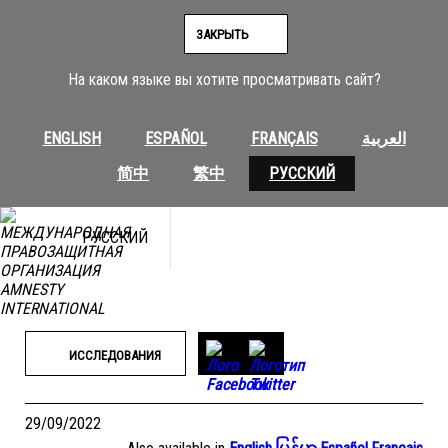
Перейти
к
ЗАКРЫТЬ
содержимому
На каком языке вы хотите просматривать сайт?
ENGLISH
ESPAÑOL
FRANÇAIS
العربية
简中
繁中
РУССКИЙ
РУССКИЙ
ИССЛЕДОВАНИЯ
29/09/2022