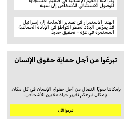
وكرامته والقيم الإنسانية في صميم الاستجابة
للوصول الاستثنائي للأشخاص إلى سبتة
الهند: الاستمرار في تصدير الأسلحة إلى إسرائيل
قد يعرّض البلاد لخطر التواطؤ في الإبادة الجماعية
المستمرة في غزة – تحقيق جديد
تبرعّوا من أجل حماية حقوق الإنسان
بإمكاننا سويًا النضال من أجل حقوق الإنسان في كل مكان.
بإمكان تبرعكم تغيير حياة ملايين الأشخاص.
تبرعوا الآن