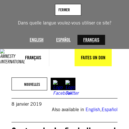
Aller
au
FERMER
contenu
Dans quelle langue voulez-vous utiliser ce site?
ENGLISH
ESPAÑOL
FRANÇAIS
FRANÇAIS
FAITES UN DON
NOUVELLES
8 janvier 2019
Also available in
English
,
Español