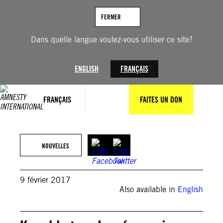
Aller
au
FERMER
contenu
Dans quelle langue voulez-vous utiliser ce site?
ENGLISH
FRANÇAIS
FRANÇAIS
FAITES UN DON
NOUVELLES
9 février 2017
Also available in
English