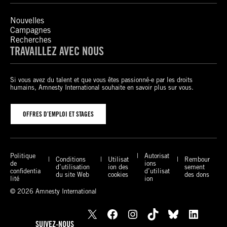
Nouvelles
Campagnes
Recherches
TRAVAILLEZ AVEC NOUS
Si vous avez du talent et que vous êtes passionné-e par les droits
humains, Amnesty International souhaite en savoir plus sur vous.
OFFRES D’EMPLOI ET STAGES
Politique
Autorisat
Conditions
Utilisat
Rembour
de
ions
d’utilisation
ion des
sement
confidentia
d’utilisat
du site Web
cookies
des dons
lité
ion
© 2026 Amnesty International
X
Facebook
Instagram
TikTok
Bluesky
LinkedIn
SUIVEZ-NOUS