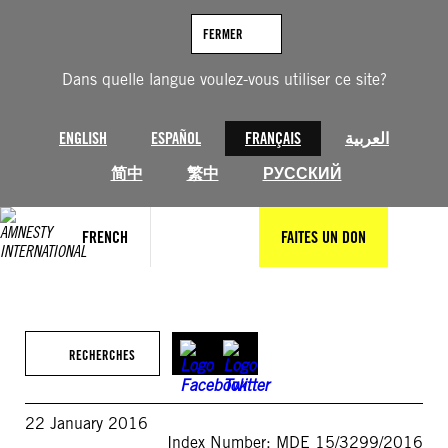
Aller
au
FERMER
contenu
Dans quelle langue voulez-vous utiliser ce site?
ENGLISH
ESPAÑOL
FRANÇAIS
العربية
简中
繁中
РУССКИЙ
FRENCH
FAITES UN DON
RECHERCHES
22 January 2016
Index Number: MDE 15/3299/2016