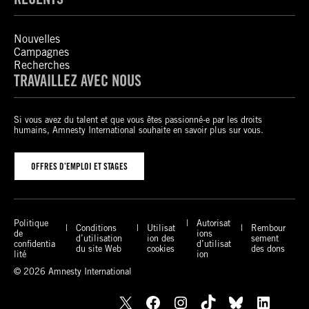
Nouvelles
Campagnes
Recherches
TRAVAILLEZ AVEC NOUS
Si vous avez du talent et que vous êtes passionné-e par les droits
humains, Amnesty International souhaite en savoir plus sur vous.
OFFRES D’EMPLOI ET STAGES
Politique
Autorisat
Conditions
Utilisat
Rembour
de
ions
d’utilisation
ion des
sement
confidentia
d’utilisat
du site Web
cookies
des dons
lité
ion
© 2026 Amnesty International
X
Facebook
Instagram
TikTok
Bluesky
LinkedIn