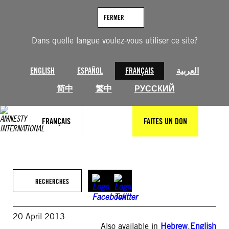
Aller
au
FERMER
contenu
Dans quelle langue voulez-vous utiliser ce site?
ENGLISH
ESPAÑOL
FRANÇAIS
العربية
简中
繁中
РУССКИЙ
FRANÇAIS
FAITES UN DON
RECHERCHES
20 April 2013
Also available in
Hebrew
,
English