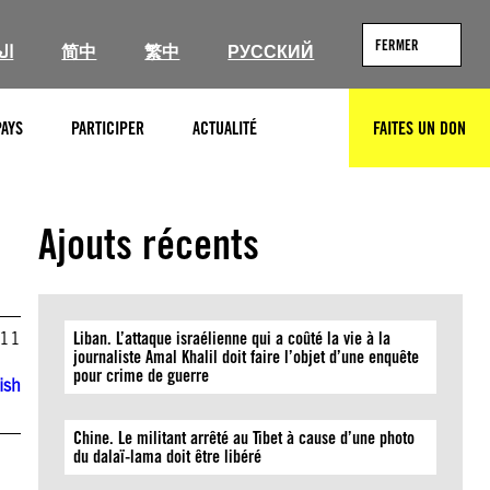
FERMER
ال
简中
繁中
РУССКИЙ
PAYS
PARTICIPER
ACTUALITÉ
FAITES UN DON
RECHERCHER
Ajouts récents
011
Liban. L’attaque israélienne qui a coûté la vie à la
journaliste Amal Khalil doit faire l’objet d’une enquête
pour crime de guerre
ish
Chine. Le militant arrêté au Tibet à cause d’une photo
du dalaï-lama doit être libéré