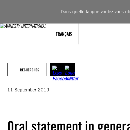
Aller
au
Dans quelle langue voulez-vous util
contenu
FRANÇAIS
RECHERCHES
11 September 2019
Oral statement in gener