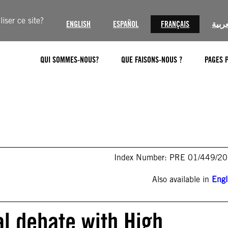
iser ce site?
ENGLISH
ESPAÑOL
FRANÇAIS
عربية
QUI SOMMES-NOUS?
QUE FAISONS-NOUS ?
PAGES 
Index Number: PRE 01/449/2
Also available in
Engl
al debate with High