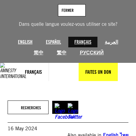
Aller
au
FERMER
contenu
Dans quelle langue voulez-vous utiliser ce site?
ENGLISH
ESPAÑOL
FRANÇAIS
العربية
简中
繁中
РУССКИЙ
FRANÇAIS
FAITES UN DON
RECHERCHES
16 May 2024
Also available in
English
,
ไทย