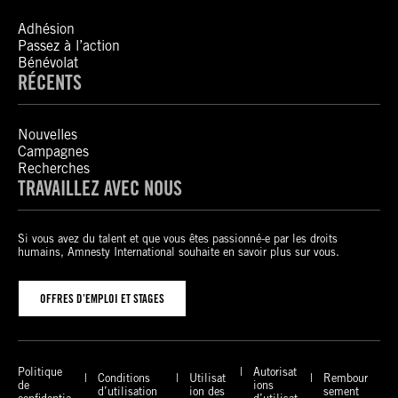
Adhésion
Passez à l’action
Bénévolat
RÉCENTS
Nouvelles
Campagnes
Recherches
TRAVAILLEZ AVEC NOUS
Si vous avez du talent et que vous êtes passionné-e par les droits
humains, Amnesty International souhaite en savoir plus sur vous.
OFFRES D’EMPLOI ET STAGES
Politique
Autorisat
Conditions
Utilisat
Rembour
de
ions
d’utilisation
ion des
sement