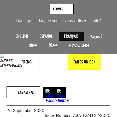
Aller
au
FERMER
contenu
Dans quelle langue voulez-vous utiliser ce site?
ENGLISH
ESPAÑOL
FRANÇAIS
العربية
简中
繁中
РУССКИЙ
FRENCH
FAITES UN DON
CAMPAGNES
25 September 2020
Index Number: ASA 13/3122/2020