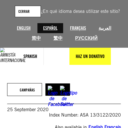
Saltar
al
¿En qué idioma desea utilizar este sitio?
CERRAR
contenido
ENGLISH
ESPAÑOL
FRANÇAIS
العربية
简中
繁中
РУССКИЙ
SPANISH
HAZ UN DONATIVO
CAMPAÑAS
25 September 2020
Index Number: ASA 13/3122/2020
Also available in
English
,
Français