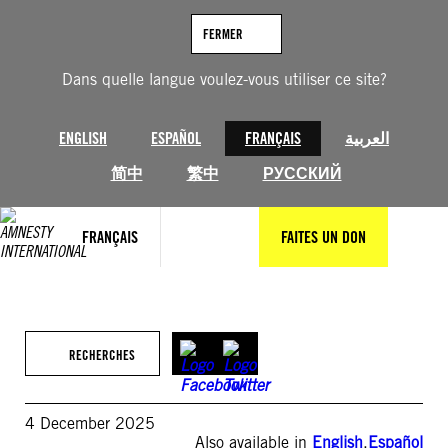
Aller
au
FERMER
contenu
Dans quelle langue voulez-vous utiliser ce site?
ENGLISH
ESPAÑOL
FRANÇAIS
العربية
简中
繁中
РУССКИЙ
FRANÇAIS
FAITES UN DON
RECHERCHES
4 December 2025
Also available in
English
,
Español