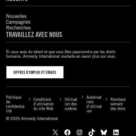
Nouvelles
Campagnes
Recherches
TRAVAILLEZ AVEC NOUS
Si vous avez du talent et que vous êtes passionné-e par les droits
humains, Amnesty International souhaite en savoir plus sur vous.
OFFRES D’EMPLOI ET STAGES
Politique
Autorisat
Conditions
Utilisat
Rembour
de
ions
d’utilisation
ion des
sement
confidentia
d’utilisat
du site Web
cookies
des dons
lité
ion
© 2026 Amnesty International
X
Facebook
Instagram
TikTok
Bluesky
LinkedIn