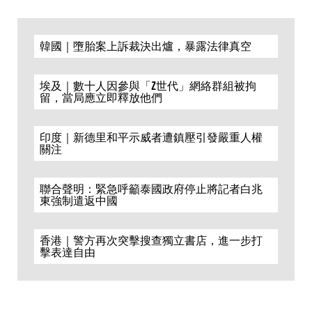
韓國｜墮胎案上訴裁決出爐，暴露法律真空
埃及｜數十人因參與「Z世代」網絡群組被拘
留，當局應立即釋放他們
印度｜新德里和平示威者遭鎮壓引發嚴重人權
關注
聯合聲明：緊急呼籲泰國政府停止將記者白兆
東強制遣返中國
香港｜警方再次突擊搜查獨立書店，進一步打
擊表達自由