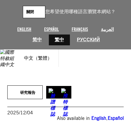
跳
至
您希望使用哪種語言瀏覽本網站？
關閉
主
要
內
ENGLISH
ESPAÑOL
FRANÇAIS
العربية
容
简中
繁中
РУССКИЙ
中文（繁體）
研究報告
2025/12/04
Also available in
English
,
Español