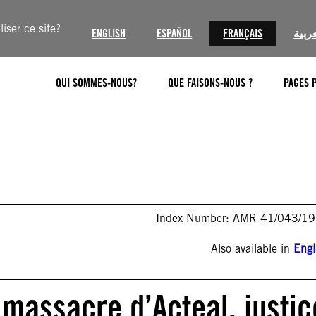
iser ce site?
ENGLISH
ESPAÑOL
FRANÇAIS
عربية
QUI SOMMES-NOUS?
QUE FAISONS-NOUS ?
PAGES 
Index Number: AMR 41/043/1
Also available in
Engl
 massacre d’Acteal, justic