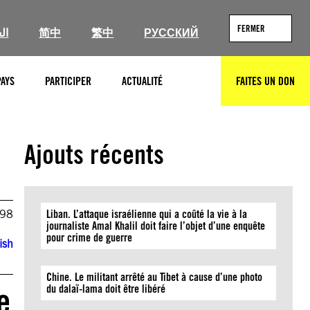
FERMER
ال
简中
繁中
РУССКИЙ
PAYS
PARTICIPER
ACTUALITÉ
FAITES UN DON
RECHERCHER
Ajouts récents
998
Liban. L’attaque israélienne qui a coûté la vie à la
journaliste Amal Khalil doit faire l’objet d’une enquête
pour crime de guerre
ish
Chine. Le militant arrêté au Tibet à cause d’une photo
e
du dalaï-lama doit être libéré