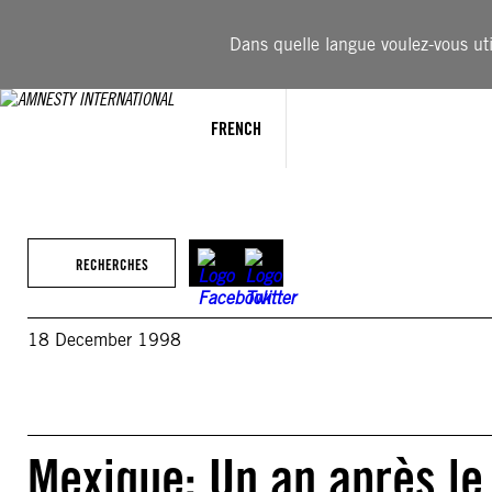
Aller
au
Dans quelle langue voulez-vous util
contenu
FRENCH
RECHERCHES
18 December 1998
Mexique: Un an après le