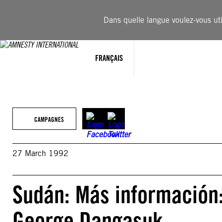
Aller
au
Dans quelle langue voulez-vous util
contenu
FRANÇAIS
CAMPAGNES
27 March 1992
Sudán: Más información:
George Dangasuk