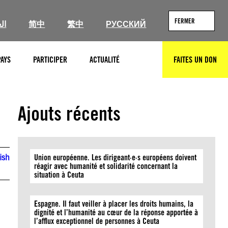
FERMER
ال
简中
繁中
РУССКИЙ
PAYS
PARTICIPER
ACTUALITÉ
FAITES UN DON
RECHERCHER
Ajouts récents
ish
Union européenne. Les dirigeant·e·s européens doivent
réagir avec humanité et solidarité concernant la
situation à Ceuta
Espagne. Il faut veiller à placer les droits humains, la
dignité et l’humanité au cœur de la réponse apportée à
l’afflux exceptionnel de personnes à Ceuta