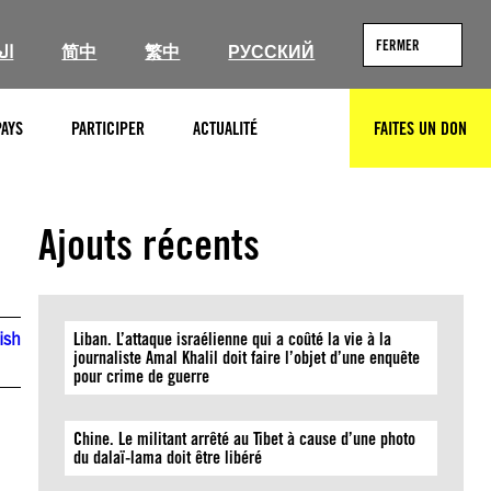
FERMER
ال
简中
繁中
РУССКИЙ
PAYS
PARTICIPER
ACTUALITÉ
FAITES UN DON
RECHERCHER
Ajouts récents
ish
Liban. L’attaque israélienne qui a coûté la vie à la
journaliste Amal Khalil doit faire l’objet d’une enquête
pour crime de guerre
Chine. Le militant arrêté au Tibet à cause d’une photo
du dalaï-lama doit être libéré