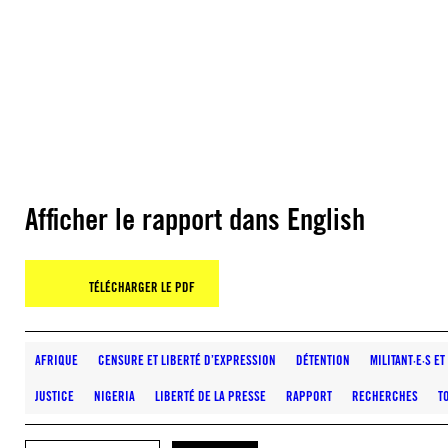
Afficher le rapport dans English
TÉLÉCHARGER LE PDF
AFRIQUE
CENSURE ET LIBERTÉ D’EXPRESSION
DÉTENTION
MILITANT·E·S E
JUSTICE
NIGERIA
LIBERTÉ DE LA PRESSE
RAPPORT
RECHERCHES
T