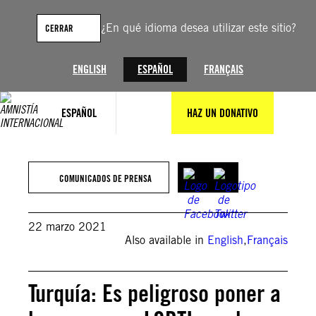
Saltar
al
¿En qué idioma desea utilizar este sitio?
CERRAR
contenido
ENGLISH
ESPAÑOL
FRANÇAIS
ESPAÑOL
HAZ UN DONATIVO
COMUNICADOS DE PRENSA
22 marzo 2021
Also available in
English
,
Français
Turquía: Es peligroso poner a