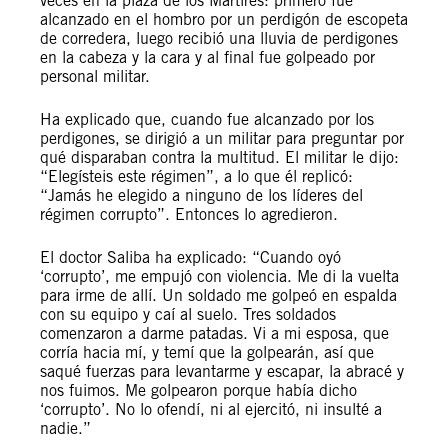
veces en la plaza de los Mártires: primero fue
alcanzado en el hombro por un perdigón de escopeta
de corredera, luego recibió una lluvia de perdigones
en la cabeza y la cara y al final fue golpeado por
personal militar.
Ha explicado que, cuando fue alcanzado por los
perdigones, se dirigió a un militar para preguntar por
qué disparaban contra la multitud. El militar le dijo:
“Elegísteis este régimen”, a lo que él replicó:
“Jamás he elegido a ninguno de los líderes del
régimen corrupto”. Entonces lo agredieron.
El doctor Saliba ha explicado: “Cuando oyó
‘corrupto’, me empujó con violencia. Me di la vuelta
para irme de allí. Un soldado me golpeó en espalda
con su equipo y caí al suelo. Tres soldados
comenzaron a darme patadas. Vi a mi esposa, que
corría hacia mí, y temí que la golpearán, así que
saqué fuerzas para levantarme y escapar, la abracé y
nos fuimos. Me golpearon porque había dicho
‘corrupto’. No lo ofendí, ni al ejercitó, ni insulté a
nadie.”