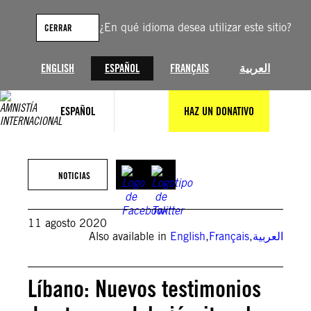
Saltar
al
¿En qué idioma desea utilizar este sitio?
CERRAR
contenido
ENGLISH
ESPAÑOL
FRANÇAIS
العربية
ESPAÑOL
HAZ UN DONATIVO
NOTICIAS
11 agosto 2020
Also available in
English
,
Français
,
العربية
Líbano: Nuevos testimonios