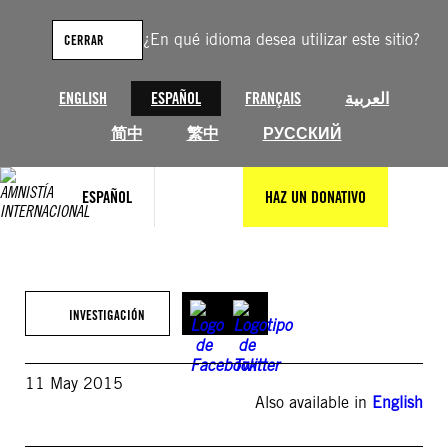
Saltar
al
¿En qué idioma desea utilizar este sitio?
CERRAR
contenido
ENGLISH
ESPAÑOL
FRANÇAIS
العربية
简中
繁中
РУССКИЙ
ESPAÑOL
HAZ UN DONATIVO
INVESTIGACIÓN
11 May 2015
Also available in
English