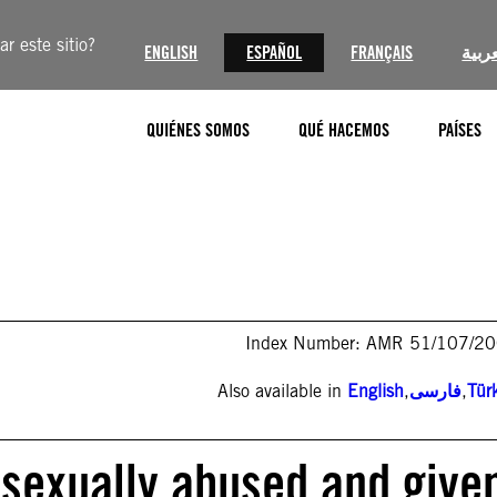
r este sitio?
ENGLISH
ESPAÑOL
FRANÇAIS
عربية
QUIÉNES SOMOS
QUÉ HACEMOS
PAÍSES
Index Number: AMR 51/107/2
Also available in
English
,
فارسی
,
Tür
 sexually abused and give