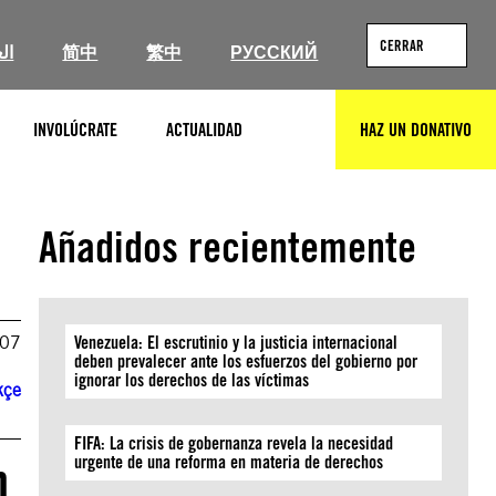
CERRAR
ال
简中
繁中
РУССКИЙ
INVOLÚCRATE
ACTUALIDAD
HAZ UN DONATIVO
BUSCAR
Añadidos recientemente
007
Venezuela: El escrutinio y la justicia internacional
deben prevalecer ante los esfuerzos del gobierno por
ignorar los derechos de las víctimas
kçe
FIFA: La crisis de gobernanza revela la necesidad
n
urgente de una reforma en materia de derechos