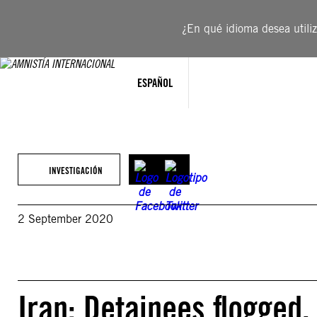
Saltar
al
¿En qué idioma desea utiliza
contenido
ESPAÑOL
INVESTIGACIÓN
2 September 2020
Iran: Detainees flogged,