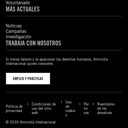
Voluntariado
MÁS ACTUALES
Noticias
Campañas
Investigación
TRABAJA CON NOSOTROS
Si tienes talento y te apasionan los derechos humanos, Amnistía
Internacional quiere conocerte.
EMPLEO Y PRÁCTICAS
Uso
Condiciones de
Per
Reembolso
Política de
de
uso del sitio
mi
de los
privacidad
cookie
web
sos
donativos
s
© 2026 Amnistía Internacional