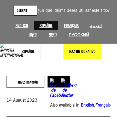
Saltar
al
¿En qué idioma desea utilizar este sitio?
CERRAR
contenido
ENGLISH
ESPAÑOL
FRANÇAIS
العربية
简中
繁中
РУССКИЙ
ESPAÑOL
HAZ UN DONATIVO
INVESTIGACIÓN
14 August 2023
Also available in
English
,
Français