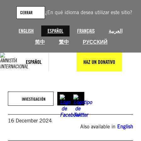
Saltar
al
¿En qué idioma desea utilizar este sitio?
CERRAR
contenido
ENGLISH
ESPAÑOL
FRANÇAIS
العربية
简中
繁中
РУССКИЙ
ESPAÑOL
HAZ UN DONATIVO
INVESTIGACIÓN
16 December 2024
Also available in
English