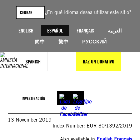
Saltar
al
¿En qué idioma desea utilizar este sitio?
CERRAR
contenido
ENGLISH
ESPAÑOL
FRANÇAIS
العربية
简中
繁中
РУССКИЙ
SPANISH
HAZ UN DONATIVO
INVESTIGACIÓN
13 November 2019
Index Number: EUR 30/1392/2019
Also available in
English
,
Français