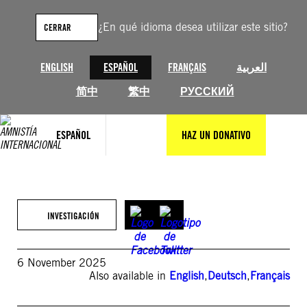
Saltar
al
¿En qué idioma desea utilizar este sitio?
CERRAR
contenido
ENGLISH
ESPAÑOL
FRANÇAIS
العربية
简中
繁中
РУССКИЙ
ESPAÑOL
HAZ UN DONATIVO
INVESTIGACIÓN
6 November 2025
Also available in
English
,
Deutsch
,
Français